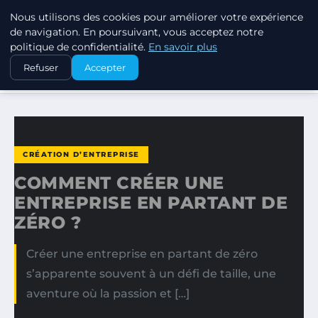
Nous utilisons des cookies pour améliorer votre expérience
MARKETING STRATEGIQUE
de navigation. En poursuivant, vous acceptez notre
politique de confidentialité.
En savoir plus
ACCUEIL
CRÉATION D’ENTREPRISE
Refuser
Accepter
COMMENT CRÉER UNE ENTREPRISE EN PARTANT DE ZÉRO ?
CRÉATION D’ENTREPRISE
COMMENT CRÉER UNE
ENTREPRISE EN PARTANT DE
ZÉRO ?
Créer une entreprise en partant de zéro
s’apparente souvent à un défi de taille, une
aventure où la passion et […]