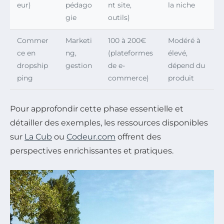
eur)
pédago
nt site,
la niche
gie
outils)
Commer
Marketi
100 à 200€
Modéré à
ce en
ng,
(plateformes
élevé,
dropship
gestion
de e-
dépend du
ping
commerce)
produit
Pour approfondir cette phase essentielle et
détailler des exemples, les ressources disponibles
sur
La Cub
ou
Codeur.com
offrent des
perspectives enrichissantes et pratiques.