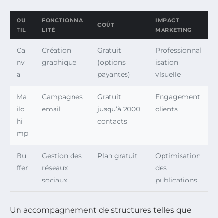
OU
FONCTIONNA
IMPACT
COÛT
TIL
LITÉ
MARKETING
Ca
Création
Gratuit
Professionnal
nv
graphique
(options
isation
a
payantes)
visuelle
Ma
Campagnes
Gratuit
Engagement
ilc
email
jusqu’à 2000
clients
hi
contacts
mp
Bu
Gestion des
Plan gratuit
Optimisation
ffer
réseaux
des
sociaux
publications
Un accompagnement de structures telles que