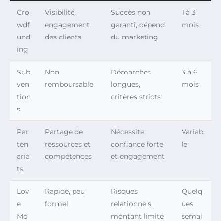
Cro
Visibilité,
Succès non
1 à 3
wdf
engagement
garanti, dépend
mois
und
des clients
du marketing
ing
Sub
Non
Démarches
3 à 6
ven
remboursable
longues,
mois
tion
critères stricts
s
Par
Partage de
Nécessite
Variab
ten
ressources et
confiance forte
le
aria
compétences
et engagement
ts
Lov
Rapide, peu
Risques
Quelq
e
formel
relationnels,
ues
Mo
montant limité
semai