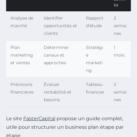
ÉE
Analyse de
Identifier
Rapport
2
marché
opportunités et
d’étude
semai
clients
nes
Plan
Déterminer
Stratégi
1
marketing
canaux et
e
mois
et ventes
approches
marketi
ng
Prévisions
Évaluer
Tableau
2
financières
rentabilité et
financier
semai
besoins
nes
Le site
FasterCapital
propose un guide complet,
utile pour structurer un business plan étape par
étape.