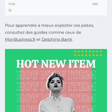
nna
nes
ie
Pour apprendre à mieux exploiter ces pistes,
consultez des guides comme ceux de
MonBusiness.fr
et
Delphine Barré
.