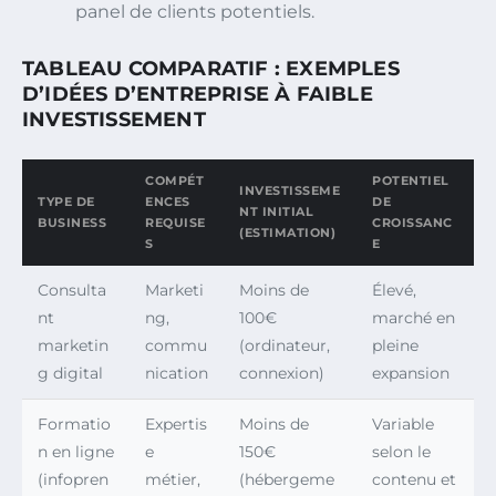
panel de clients potentiels.
TABLEAU COMPARATIF : EXEMPLES
D’IDÉES D’ENTREPRISE À FAIBLE
INVESTISSEMENT
COMPÉT
POTENTIEL
INVESTISSEME
TYPE DE
ENCES
DE
NT INITIAL
BUSINESS
REQUISE
CROISSANC
(ESTIMATION)
S
E
Consulta
Marketi
Moins de
Élevé,
nt
ng,
100€
marché en
marketin
commu
(ordinateur,
pleine
g digital
nication
connexion)
expansion
Formatio
Expertis
Moins de
Variable
n en ligne
e
150€
selon le
(infopren
métier,
(hébergeme
contenu et