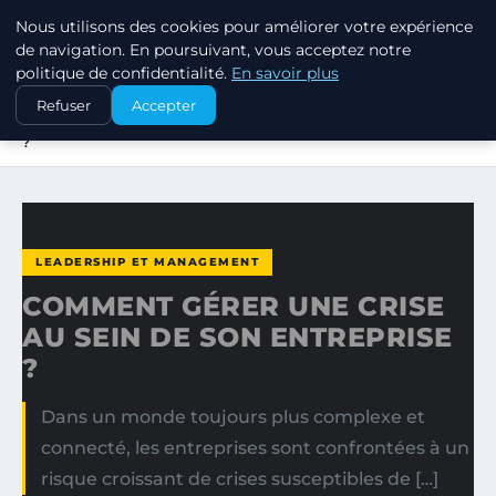
Nous utilisons des cookies pour améliorer votre expérience
MARKETING STRATEGIQUE
de navigation. En poursuivant, vous acceptez notre
politique de confidentialité.
En savoir plus
ACCUEIL
LEADERSHIP ET MANAGEMENT
Refuser
Accepter
COMMENT GÉRER UNE CRISE AU SEIN DE SON ENTREPRISE
?
LEADERSHIP ET MANAGEMENT
COMMENT GÉRER UNE CRISE
AU SEIN DE SON ENTREPRISE
?
Dans un monde toujours plus complexe et
connecté, les entreprises sont confrontées à un
risque croissant de crises susceptibles de […]