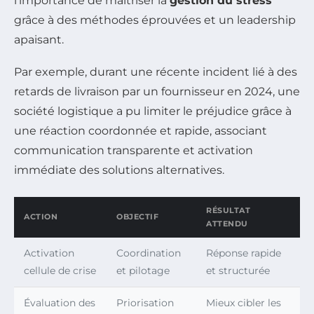
l’importance de maîtriser la
gestion du stress
grâce à des méthodes éprouvées et un leadership
apaisant.
Par exemple, durant une récente incident lié à des
retards de livraison par un fournisseur en 2024, une
société logistique a pu limiter le préjudice grâce à
une réaction coordonnée et rapide, associant
communication transparente et activation
immédiate des solutions alternatives.
RÉSULTAT
ACTION
OBJECTIF
ATTENDU
Activation
Coordination
Réponse rapide
cellule de crise
et pilotage
et structurée
Évaluation des
Priorisation
Mieux cibler les