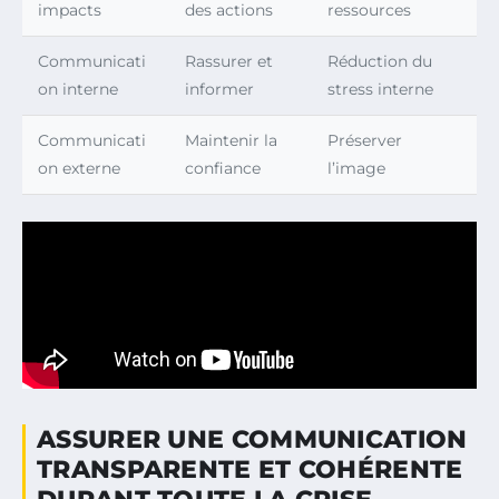
impacts
des actions
ressources
Communicati
Rassurer et
Réduction du
on interne
informer
stress interne
Communicati
Maintenir la
Préserver
on externe
confiance
l’image
ASSURER UNE COMMUNICATION
TRANSPARENTE ET COHÉRENTE