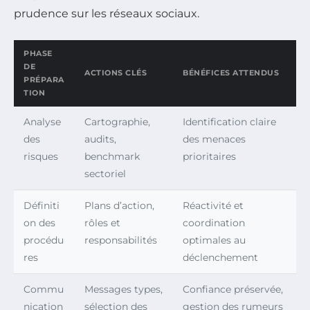
prudence sur les réseaux sociaux.
PHASE
DE
ACTIONS CLÉS
BÉNÉFICES ATTENDUS
PRÉPARA
TION
Analyse
Cartographie,
Identification claire
des
audits,
des menaces
risques
benchmark
prioritaires
sectoriel
Définiti
Plans d’action,
Réactivité et
on des
rôles et
coordination
procédu
responsabilités
optimales au
res
déclenchement
Commu
Messages types,
Confiance préservée,
nication
sélection des
gestion des rumeurs