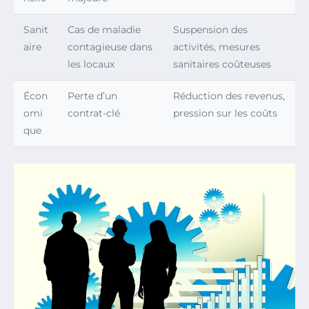
Sanit
Cas de maladie
Suspension des
aire
contagieuse dans
activités, mesures
les locaux
sanitaires coûteuses
Écon
Perte d’un
Réduction des revenus,
omi
contrat-clé
pression sur les coûts
que