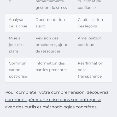
g
remerciements,
du climat de
gestion du stress
confiance
Analyse
Documentation,
Capitalisation
de la crise
audit
des leçons
Mise à
Révision des
Amélioration
jour des
procédures, ajout
continue
plans
de ressources
Communi
Information des
Réaffirmation
cation
parties prenantes
de la
post-crise
transparence
Pour compléter votre compréhension, découvrez
comment gérer une crise dans son entreprise
avec des outils et méthodologies concrètes.