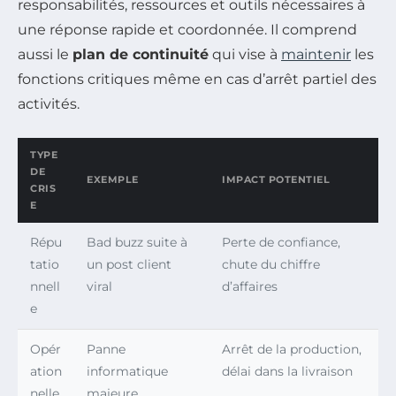
responsabilités, ressources et outils nécessaires à
une réponse rapide et coordonnée. Il comprend
aussi le
plan de continuité
qui vise à
maintenir
les
fonctions critiques même en cas d’arrêt partiel des
activités.
TYPE
DE
EXEMPLE
IMPACT POTENTIEL
CRIS
E
Répu
Bad buzz suite à
Perte de confiance,
tatio
un post client
chute du chiffre
nnell
viral
d’affaires
e
Opér
Panne
Arrêt de la production,
ation
informatique
délai dans la livraison
nelle
majeure