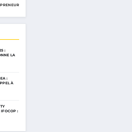
EPRENEUR
5 :
ONNE LA
EA :
PPEL À
TY
IFOCOP :