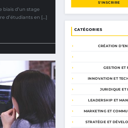
S'INSCRIRE
e biais d’un stage
e d’étudiants en […]
CATÉGORIES
CRÉATION D’E
GESTION ET
INNOVATION ET TEC
JURIDIQUE ET 
LEADERSHIP ET MA
MARKETING ET COMMU
STRATÉGIE ET DÉVEL