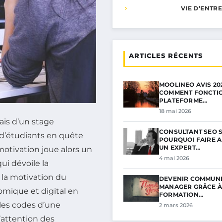
VIE D’ENTR
ARTICLES RÉCENTS
MOOLINEO AVIS 202
COMMENT FONCTI
PLATEFORME…
18 mai 2026
iais d’un stage
CONSULTANT SEO S
d’étudiants en quête
POURQUOI FAIRE A
UN EXPERT…
motivation joue alors un
4 mai 2026
ui dévoile la
 la motivation du
DEVENIR COMMUNI
MANAGER GRÂCE À 
mique et digital en
FORMATION…
 les codes d’une
2 mars 2026
’attention des