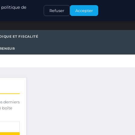
CONTACT
 politique de
Refuser
Accepter
DIQUE ET FISCALITÉ
PRENEUR
os derniers
e boîte