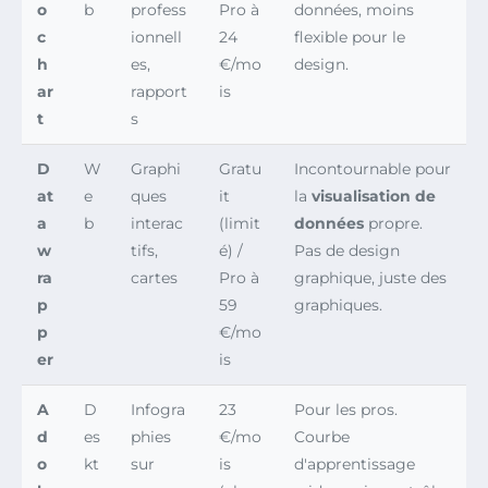
o
b
profess
Pro à
données, moins
c
ionnell
24
flexible pour le
h
es,
€/mo
design.
ar
rapport
is
t
s
D
W
Graphi
Gratu
Incontournable pour
at
e
ques
it
la
visualisation de
a
b
interac
(limit
données
propre.
w
tifs,
é) /
Pas de design
ra
cartes
Pro à
graphique, juste des
p
59
graphiques.
p
€/mo
er
is
A
D
Infogra
23
Pour les pros.
d
es
phies
€/mo
Courbe
o
kt
sur
is
d'apprentissage