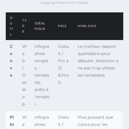
Image by Pexels from Pixabay
O
TY
U
IDÉAL
P
PRIX
MON AVIS
TI
POUR
E
L
C
W
Infogra
Gratu
Le meilleur rapport
a
e
phies
it /
qualité/prix pour
n
b
simple
Pro à
débuter. Attention à
v
/
s,
12
ne pas trop utiliser
a
D
templa
€/mo
les templates.
es
tes
is
kt
prêts à
o
l'emplo
p
i
Pi
W
Infogra
Gratu
Plus puissant que
kt
e
phies
it /
Canva pour les