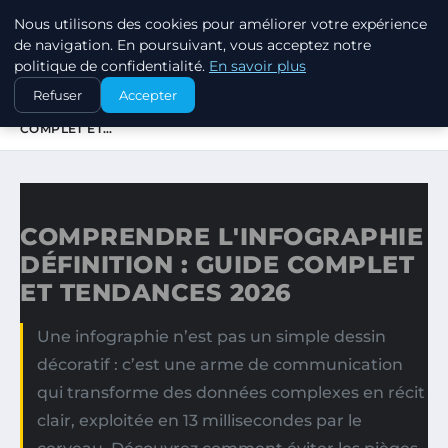
Nous utilisons des cookies pour améliorer votre expérience
MARKETING STRATEGIQUE
de navigation. En poursuivant, vous acceptez notre
politique de confidentialité.
En savoir plus
ACCUEIL
Refuser
Accepter
COMPRENDRE L'INFOGRAPHIE DÉFINITION : GUIDE
COMPLET ET…
COMPRENDRE L'INFOGRAPHIE
DÉFINITION : GUIDE COMPLET
ET TENDANCES 2026
Une infographie n’est pas un simple dessin
décoratif : c’est une arme de communication
qui transforme des données complexes en récit
clair, exploitée en 13 millisecondes par le