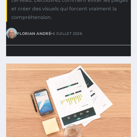
cerveau. Découvrez comment éviter les pièges
et créer des visuels qui forcent vraiment la
compréhension.
•
FLORIAN ANDRÉ
6 JUILLET 2026