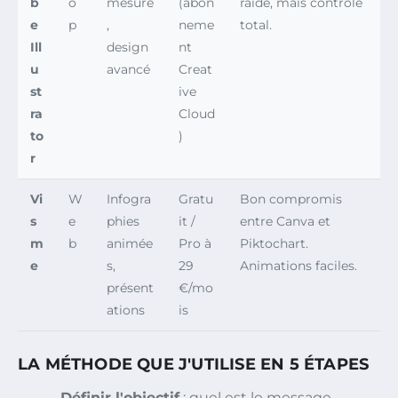
b
o
mesure
(abon
raide, mais contrôle
e
p
,
neme
total.
Ill
design
nt
u
avancé
Creat
st
ive
ra
Cloud
to
)
r
Vi
W
Infogra
Gratu
Bon compromis
s
e
phies
it /
entre Canva et
m
b
animée
Pro à
Piktochart.
e
s,
29
Animations faciles.
présent
€/mo
ations
is
LA MÉTHODE QUE J'UTILISE EN 5 ÉTAPES
Définir l'objectif
: quel est le message