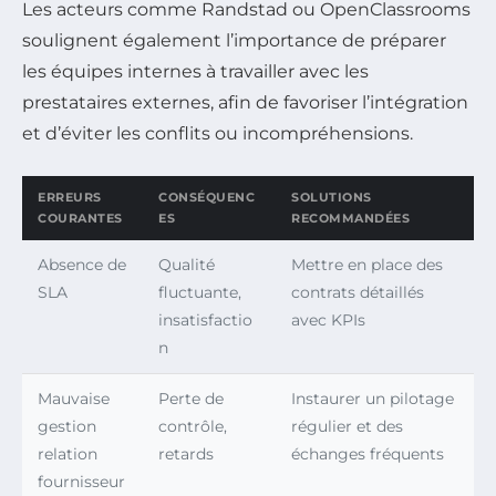
Les acteurs comme Randstad ou OpenClassrooms
soulignent également l’importance de préparer
les équipes internes à travailler avec les
prestataires externes, afin de favoriser l’intégration
et d’éviter les conflits ou incompréhensions.
ERREURS
CONSÉQUENC
SOLUTIONS
COURANTES
ES
RECOMMANDÉES
Absence de
Qualité
Mettre en place des
SLA
fluctuante,
contrats détaillés
insatisfactio
avec KPIs
n
Mauvaise
Perte de
Instaurer un pilotage
gestion
contrôle,
régulier et des
relation
retards
échanges fréquents
fournisseur