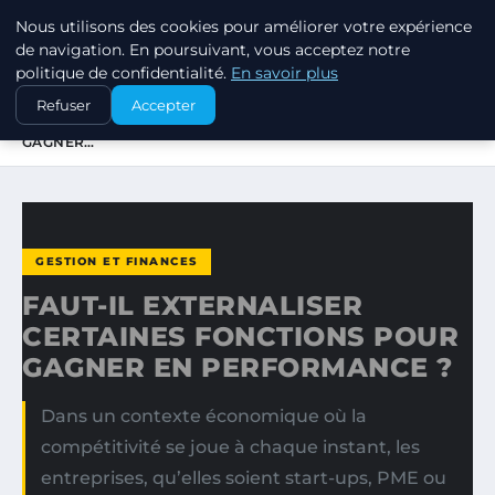
Nous utilisons des cookies pour améliorer votre expérience
MARKETING STRATEGIQUE
de navigation. En poursuivant, vous acceptez notre
politique de confidentialité.
En savoir plus
ACCUEIL
GESTION ET FINANCES
Refuser
Accepter
FAUT-IL EXTERNALISER CERTAINES FONCTIONS POUR
GAGNER…
GESTION ET FINANCES
FAUT-IL EXTERNALISER
CERTAINES FONCTIONS POUR
GAGNER EN PERFORMANCE ?
Dans un contexte économique où la
compétitivité se joue à chaque instant, les
entreprises, qu’elles soient start-ups, PME ou