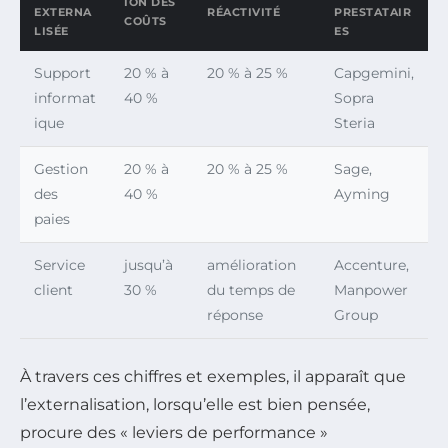
ION DES
EXTERNA
RÉACTIVITÉ
PRESTATAIR
COÛTS
LISÉE
ES
Support
20 % à
20 % à 25 %
Capgemini,
informat
40 %
Sopra
ique
Steria
Gestion
20 % à
20 % à 25 %
Sage,
des
40 %
Ayming
paies
Service
jusqu’à
amélioration
Accenture,
client
30 %
du temps de
Manpower
réponse
Group
À travers ces chiffres et exemples, il apparaît que
l’externalisation, lorsqu’elle est bien pensée,
procure des « leviers de performance »