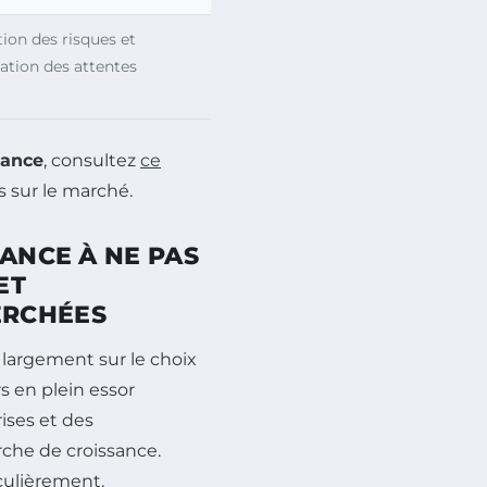
ion des risques et
cation des attentes
lance
, consultez
ce
s sur le marché.
LANCE À NE PAS
ET
ERCHÉES
 largement sur le choix
s en plein essor
ises et des
rche de croissance.
culièrement.