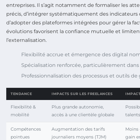
entreprises. Il s’agit notamment de formaliser les atte
précis, d’intégrer systématiquement des indicateurs 
d’adopter des plateformes intégrées pour gérer la factu
évolutions favorisent la confiance mutuelle et limitent 
l’externalisation.
Flexibilité accrue et émergence des digital no
Spécialisation renforcée, particulièrement dans l
Professionnalisation des processus et outils de
TENDANCE
IMPACTS SUR LES FREELANCES
IMPACT
Flexibilité &
Plus grande autonomie,
Possib
mobilité
accès à une clientèle globale
talent
Compétences
Augmentation des tarifs
Moins 
pointues
journaliers moyens (TJM)
gain e