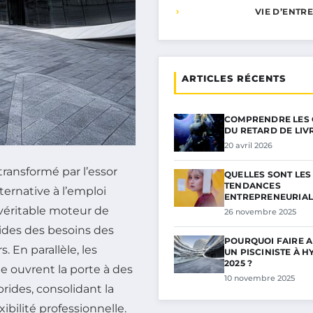
VIE D’ENTR
ARTICLES RÉCENTS
COMPRENDRE LES 
DU RETARD DE LI
20 avril 2026
ransformé par l’essor
QUELLES SONT LES
TENDANCES
ternative à l’emploi
ENTREPRENEURIAL
SUIVRE…
véritable moteur de
26 novembre 2025
ides des besoins des
POURQUOI FAIRE A
. En parallèle, les
UN PISCINISTE À H
2025 ?
ée ouvrent la porte à des
10 novembre 2025
rides, consolidant la
ibilité professionnelle.