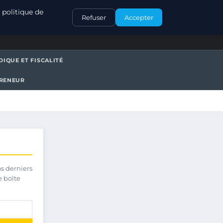
CONTACT
 politique de
Refuser
Accepter
DIQUE ET FISCALITÉ
PRENEUR
os derniers
e boîte