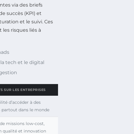
ntes via des briefs
de succès (KPI) et
ration et le suivi. Ces
les risques liés à
mads
a tech et le digital
 gestion
S SUR LES ENTREPRISES
ilité d’accéder à des
s partout dans le monde
de missions low-cost,
n qualité et innovation