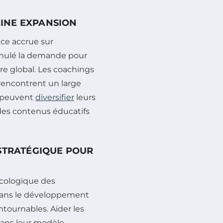
LEINE EXPANSION
ce accrue sur
imulé la demande pour
être global. Les coachings
 rencontrent un large
s peuvent
diversifier
leurs
es contenus éducatifs
 STRATÉGIQUE POUR
 écologique des
 dans le développement
tournables. Aider les
dans leur modèle