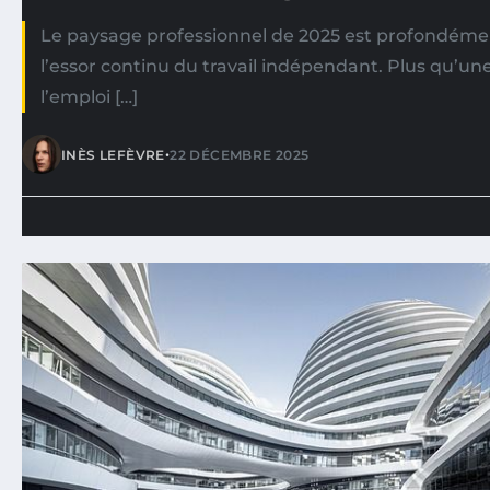
Le paysage professionnel de 2025 est profondéme
l’essor continu du travail indépendant. Plus qu’une
l’emploi […]
•
INÈS LEFÈVRE
22 DÉCEMBRE 2025