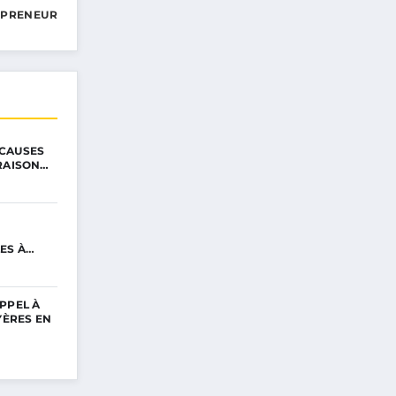
EPRENEUR
CAUSES
VRAISON…
ES À
PPEL À
YÈRES EN