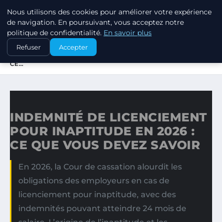
Nous utilisons des cookies pour améliorer votre expérience
MARKETING STRATEGIQUE
de navigation. En poursuivant, vous acceptez notre
politique de confidentialité.
En savoir plus
ACCUEIL
Refuser
Accepter
INDEMNITÉ DE LICENCIEMENT POUR INAPTITUDE EN 2026 :
CE…
INDEMNITÉ DE LICENCIEMENT
POUR INAPTITUDE EN 2026 :
CE QUE VOUS DEVEZ SAVOIR
En 2026, la Cour de cassation alourdit les
obligations des employeurs en cas de
licenciement pour inaptitude, avec des
indemnités pouvant atteindre 24 mois de