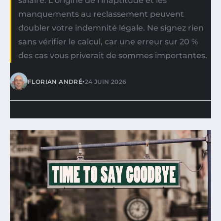
salaire. L’origine de l’inaptitude et les
manquements au reclassement peuvent
doubler votre indemnité légale. Ne signez rien
sans vérifier le calcul, car une erreur sur 20 %
des cas vous priverait de sommes importantes.
•
FLORIAN ANDRÉ
24 JUIN 2026