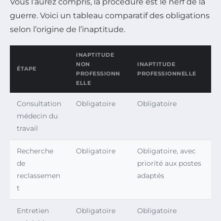
Vous l’aurez compris, la procédure est le nerf de la
guerre. Voici un tableau comparatif des obligations
selon l’origine de l’inaptitude.
INAPTITUDE
NON
INAPTITUDE
ÉTAPE
PROFESSIONN
PROFESSIONNELLE
ELLE
Consultation
Obligatoire
Obligatoire
médecin du
travail
Recherche
Obligatoire
Obligatoire, avec
de
priorité aux postes
reclassemen
adaptés
t
Entretien
Obligatoire
Obligatoire