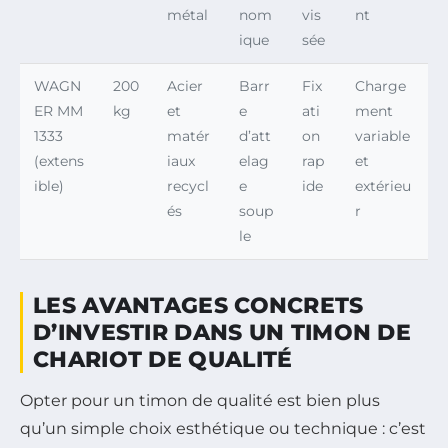
métal
nom
vis
nt
ique
sée
WAGN
200
Acier
Barr
Fix
Charge
ER MM
kg
et
e
ati
ment
1333
matér
d’att
on
variable
(extens
iaux
elag
rap
et
ible)
recycl
e
ide
extérieu
és
soup
r
le
LES AVANTAGES CONCRETS
D’INVESTIR DANS UN TIMON DE
CHARIOT DE QUALITÉ
Opter pour un timon de qualité est bien plus
qu’un simple choix esthétique ou technique : c’est