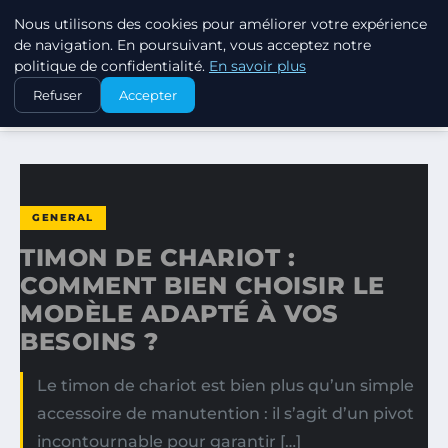
Nous utilisons des cookies pour améliorer votre expérience
MARKETING STRATEGIQUE
de navigation. En poursuivant, vous acceptez notre
politique de confidentialité.
En savoir plus
ACCUEIL
GENERAL
Refuser
Accepter
TIMON DE CHARIOT : COMMENT BIEN CHOISIR LE MODÈLE…
GENERAL
TIMON DE CHARIOT :
COMMENT BIEN CHOISIR LE
MODÈLE ADAPTÉ À VOS
BESOINS ?
Le timon de chariot est bien plus qu’un simple
accessoire de manutention : il s’agit d’un pivot
incontournable pour garantir […]