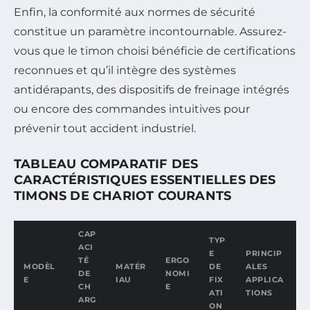
Enfin, la conformité aux normes de sécurité
constitue un paramètre incontournable. Assurez-
vous que le timon choisi bénéficie de certifications
reconnues et qu’il intègre des systèmes
antidérapants, des dispositifs de freinage intégrés
ou encore des commandes intuitives pour
prévenir tout accident industriel.
TABLEAU COMPARATIF DES
CARACTÉRISTIQUES ESSENTIELLES DES
TIMONS DE CHARIOT COURANTS
CAP
TYP
ACI
E
PRINCIP
TÉ
ERGO
MODÈL
MATÉR
DE
ALES
DE
NOMI
E
IAU
FIX
APPLICA
CH
E
ATI
TIONS
ARG
ON