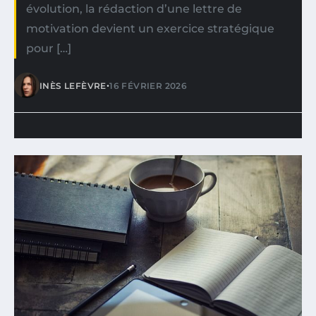
évolution, la rédaction d’une lettre de
motivation devient un exercice stratégique
pour […]
•
INÈS LEFÈVRE
16 FÉVRIER 2026