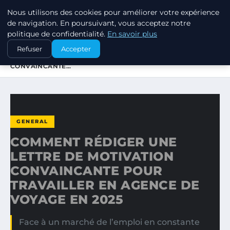
Nous utilisons des cookies pour améliorer votre expérience
MARKETING STRATEGIQUE
de navigation. En poursuivant, vous acceptez notre
politique de confidentialité.
En savoir plus
ACCUEIL
GENERAL
Refuser
Accepter
COMMENT RÉDIGER UNE LETTRE DE MOTIVATION
CONVAINCANTE…
GENERAL
COMMENT RÉDIGER UNE
LETTRE DE MOTIVATION
CONVAINCANTE POUR
TRAVAILLER EN AGENCE DE
VOYAGE EN 2025
Face à un marché de l’emploi en constante