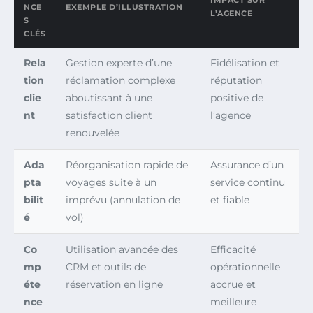
IMPACT SUR
NCE
EXEMPLE D’ILLUSTRATION
L’AGENCE
S
CLÉS
Rela
Gestion experte d’une
Fidélisation et
tion
réclamation complexe
réputation
clie
aboutissant à une
positive de
nt
satisfaction client
l’agence
renouvelée
Ada
Réorganisation rapide de
Assurance d’un
pta
voyages suite à un
service continu
bilit
imprévu (annulation de
et fiable
é
vol)
Co
Utilisation avancée des
Efficacité
mp
CRM et outils de
opérationnelle
éte
réservation en ligne
accrue et
nce
meilleure