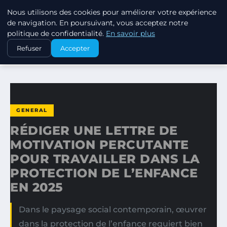
Nous utilisons des cookies pour améliorer votre expérience
MARKETING STRATEGIQUE
de navigation. En poursuivant, vous acceptez notre
politique de confidentialité.
En savoir plus
ACCUEIL
GENERAL
Refuser
Accepter
RÉDIGER UNE LETTRE DE MOTIVATION PERCUTANTE POUR…
GENERAL
RÉDIGER UNE LETTRE DE
MOTIVATION PERCUTANTE
POUR TRAVAILLER DANS LA
PROTECTION DE L’ENFANCE
EN 2025
Dans le paysage social contemporain, œuvrer
dans la protection de l’enfance requiert bien