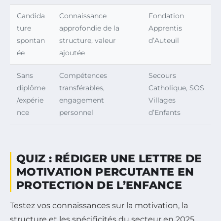
Candida
Connaissance
Fondation
ture
approfondie de la
Apprentis
spontan
structure, valeur
d’Auteuil
ée
ajoutée
Sans
Compétences
Secours
diplôme
transférables,
Catholique, SOS
/expérie
engagement
Villages
nce
personnel
d’Enfants
QUIZ : RÉDIGER UNE LETTRE DE
MOTIVATION PERCUTANTE EN
PROTECTION DE L’ENFANCE
Testez vos connaissances sur la motivation, la
structure et les spécificités du secteur en 2025.