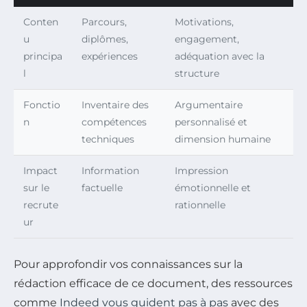
Conten
Parcours,
Motivations,
u
diplômes,
engagement,
principa
expériences
adéquation avec la
l
structure
Fonctio
Inventaire des
Argumentaire
n
compétences
personnalisé et
techniques
dimension humaine
Impact
Information
Impression
sur le
factuelle
émotionnelle et
recrute
rationnelle
ur
Pour approfondir vos connaissances sur la
rédaction efficace de ce document, des ressources
comme
Indeed vous guident pas à pas
avec des