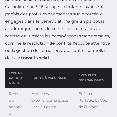
Catholique ou SOS Villages d’Enfants favorisent
parfois des profils expérimentés sur le terrain ou
engagés dans le bénévolat, malgré un parcours
académique moins formel. Il convient alors de
mettre en lumière les compétences transversales,
comme la résolution de conflits, l’écoute attentive
ou la gestion des émotions, qui sont essentielles
dans le
travail social
.
TYPE DE
EXEMPLES
CANDID
POINTS À VALORISER
D’ORGANISMES
ATURE
Répons
Mots-clés,
Enfance et
e à
expériences précises
Partage, La Voix
annonc
liées au poste
de l’Enfant
e